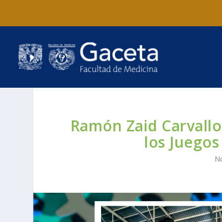
Ramón Zaid Carvallo
los Juegos
No