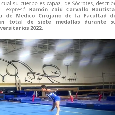
a cual su cuerpo es capaz’, de Sócrates, describ
a”, expresó
Ramón Zaid Carvallo Bautista
ra de Médico Cirujano de la Facultad d
un total de siete medallas durante s
versitarios 2022.