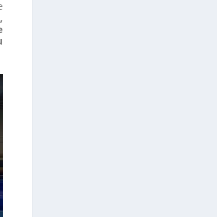
e
,
e
u