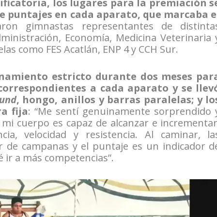
ificatoria, los lugares para la premiación s
e puntajes en cada aparato, que marcaba e
ron gimnastas representantes de distinta
ministración, Economía, Medicina Veterinaria 
uelas como FES Acatlán, ENP 4 y CCH Sur.
amiento estricto durante dos meses par
 correspondientes a cada aparato y se llev
ound
, hongo, anillos y barras paralelas; y lo
a fija
: “Me sentí genuinamente sorprendido 
e mi cuerpo es capaz de alcanzar e incrementar
ncia, velocidad y resistencia. Al caminar, la
 de campanas y el puntaje es un indicador d
é ir a más competencias”.