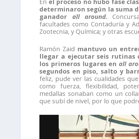
En
el proceso no hubo fase clas
determinaron según la suma d
ganador
all around
.
Concursa
facultades como Contaduría y Ad
Zootecnia, y Química; y otras esc
Ramón Zaid
mantuvo un entren
llegar a ejecutar seis rutinas
los primeros lugares en
all ar
segundos en piso, salto y barr
feliz, pude ver las cualidades qu
como fuerza, flexibilidad, pote
medallas sonaban como un collar
que subí de nivel, por lo que podr