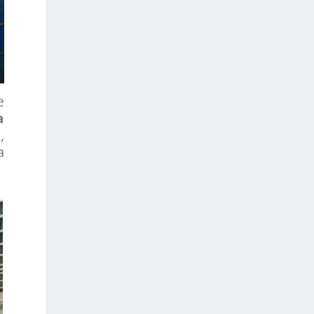
e
a
,
a