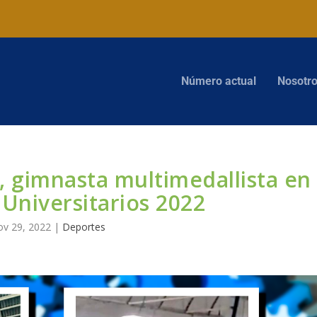
Número actual
Nosotr
, gimnasta multimedallista en
 Universitarios 2022
v 29, 2022
|
Deportes