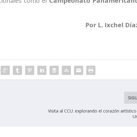
acionales como el
Campeonato Panamerican
Por L. Ixchel Día
SIG
Visita al CCU: explorando el corazón artístic
Un