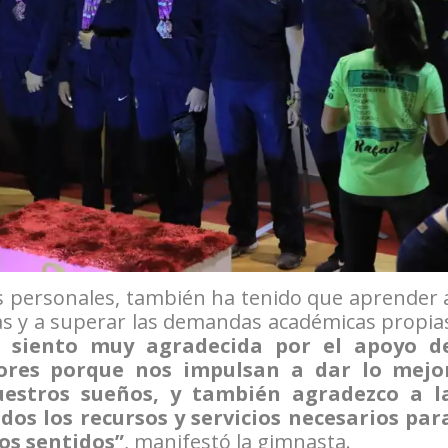
s personales, también ha tenido que aprender 
vas y a superar las demandas académicas propia
 siento muy agradecida por el apoyo d
sores porque nos impulsan a dar lo mejo
estros sueños, y también agradezco a l
os los recursos y servicios necesarios par
os sentidos”
, manifestó la gimnasta.