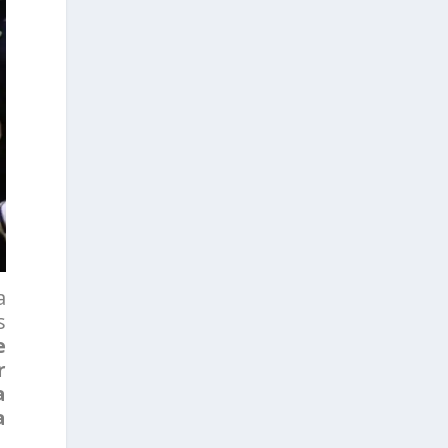
a
s
e
r
a
a