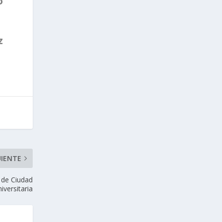
o
z
UIENTE
o de Ciudad
iversitaria