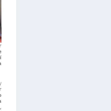
r
e
í
a
y
r
o
a
,