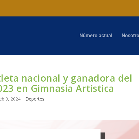
Número actual
Nosotr
tleta nacional y ganadora del
23 en Gimnasia Artística
eb 9, 2024
|
Deportes