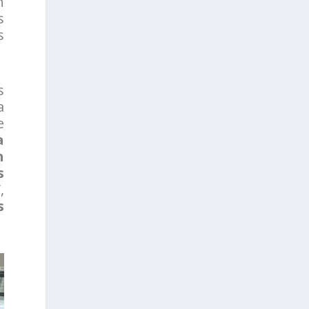
n
s
s
s
a
e
a
n
s
”,
s