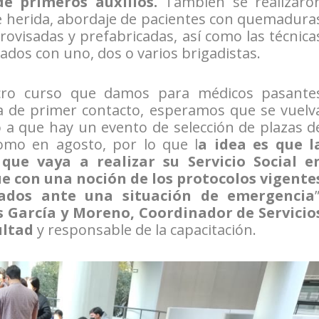
de primeros auxilios.
También se realizaro
 herida, abordaje de pacientes con quemadura
provisadas y prefabricadas, así como las técnica
lados con uno, dos o varios brigadistas.
cro curso que damos para médicos pasante
 de primer contacto, esperamos que se vuelv
o a que hay un evento de selección de plazas d
como en agosto, por lo que l
a idea es que l
ue vaya a realizar su Servicio Social e
ue con una noción de los protocolos vigente
ados ante una situación de emergencia
s García y Moreno, Coordinador de Servicio
ultad
y responsable de la capacitación.