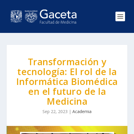
Transformación y
tecnología: El rol de la
Informática Biomédica
en el futuro de la
Medicina
Sep 22, 2023
|
Academia