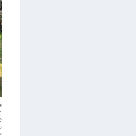
é
n
e
o
e