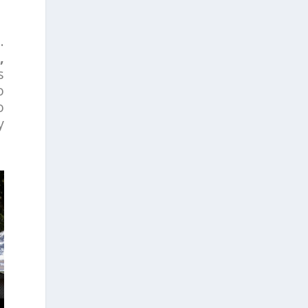
.
,
s
o
o
y