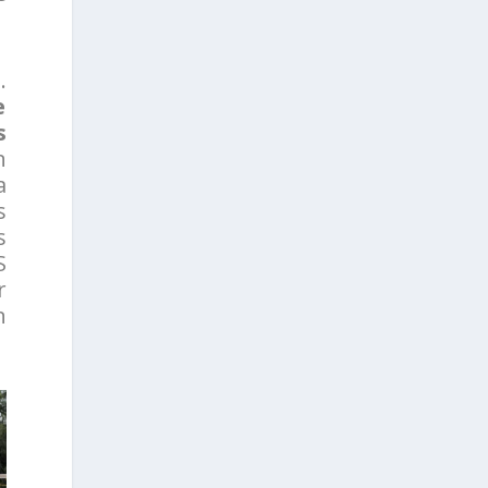
.
e
s
n
a
s
s
S
r
n