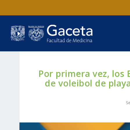
Por primera vez, los
de voleibol de play
S