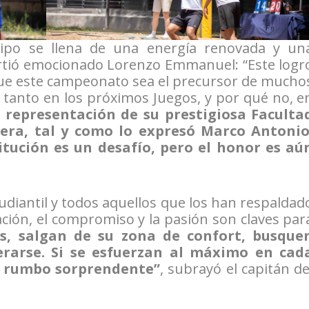
uipo se llena de una energía renovada y un
artió emocionado Lorenzo Emmanuel: “Este logr
que este campeonato sea el precursor de mucho
 tanto en los próximos Juegos, y por qué no, e
 representación de su prestigiosa Faculta
gera, tal y como lo expresó Marco Antonio
titución es un desafío, pero el honor es aú
diantil y todos aquellos que los han respaldad
ación, el compromiso y la pasión son claves par
s, salgan de su zona de confort, busque
rarse. Si se esfuerzan al máximo en cad
n rumbo sorprendente”
, subrayó el capitán de