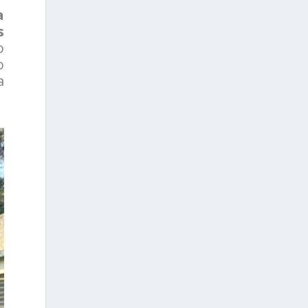
a
s
o
o
a