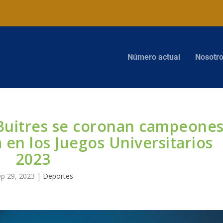
Número actual
Nosotr
 Buitres se coronan campeone
a en los Juegos Universitarios
2023
ep 29, 2023
|
Deportes