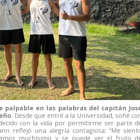
e palpable en las palabras del capitán Jos
ueño
. Desde que entré a la Universidad, soñé co
cido con la vida por permitirme ser parte d
ann reflejó una alegría contagiosa: “Me sient
rzamos muchísimo y se puede ver el fruto d