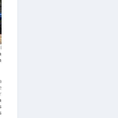
i
a
n
a
e
r
a
s
s