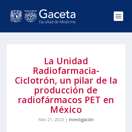
La Unidad
Radiofarmacia-
Ciclotrón, un pilar de la
producción de
radiofármacos PET en
México
Nov 21, 2023
|
Investigación