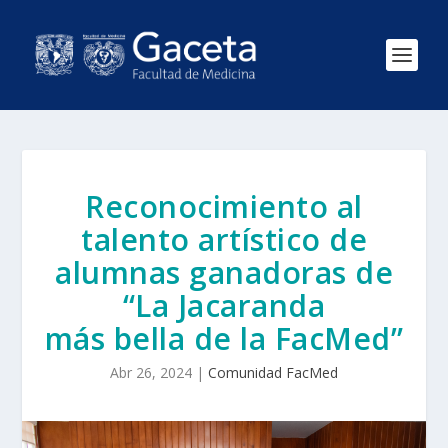
Reconocimiento al
talento artístico de
alumnas ganadoras de
“La Jacaranda
más bella de la FacMed”
Abr 26, 2024
|
Comunidad FacMed