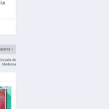
cia
UIENTE
 Escuela de
Medicina