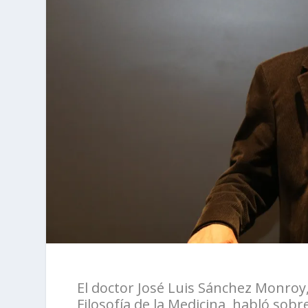
El doctor José Luis Sánchez Monroy
Filosofía de la Medicina, habló sob