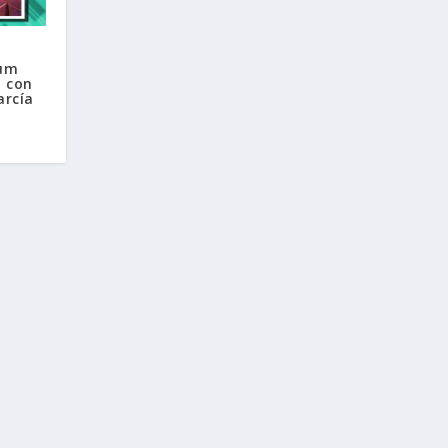
rum
a con
arcía