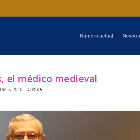
Número actual
Nosotr
, el médico medieval
Dic 5, 2018
|
Cultura