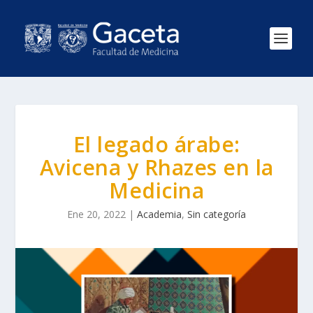
El legado árabe:
Avicena y Rhazes en la
Medicina
Ene 20, 2022
|
Academia
,
Sin categoría