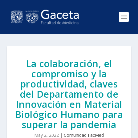
La colaboración, el
compromiso y la
productividad, claves
del Departamento de
Innovación en Material
Biológico Humano para
superar la pandemia
May 2, 2022
|
Comunidad FacMed