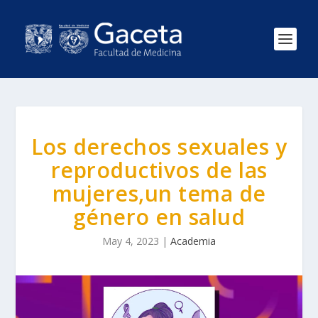
Los derechos sexuales y
reproductivos de las
mujeres,un tema de
género en salud
May 4, 2023
|
Academia