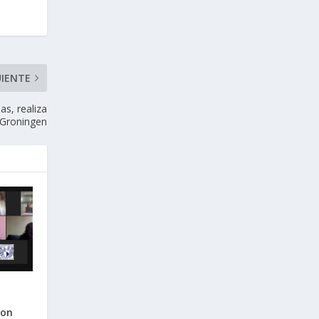
UIENTE
s, realiza
 Groningen
con