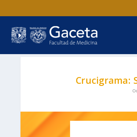
Crucigrama: 
Oc