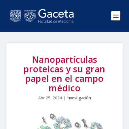
Nanopartículas
proteicas y su gran
papel en el campo
médico
Abr 25, 2024
|
Investigación