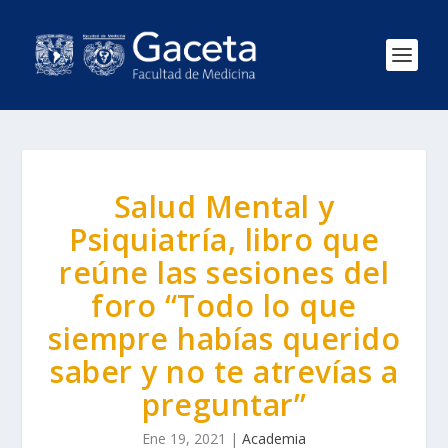
Salud Mental y
Psiquiatría, libro que
reúne las sesiones del
foro “Todo lo que
siempre habías querido
saber y no te atrevías a
preguntar”
Ene 19, 2021
|
Academia