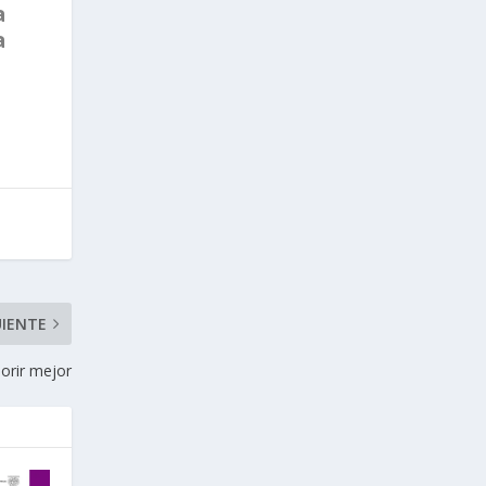
a
a
UIENTE
morir mejor