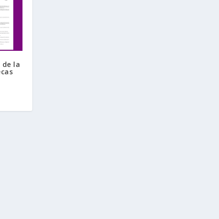
 de la
ecas